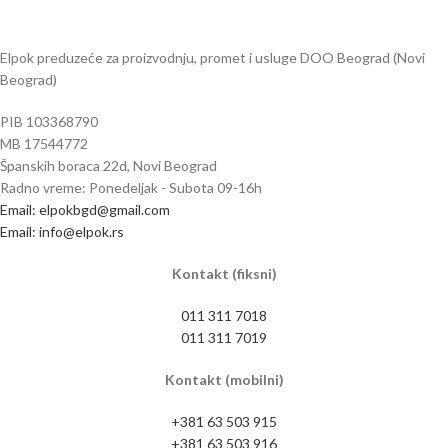
Elpok preduzeće za proizvodnju, promet i usluge DOO Beograd (Novi
Beograd)
PIB 103368790
MB 17544772
Španskih boraca 22d, Novi Beograd
Radno vreme: Ponedeljak - Subota 09-16h
Email: elpokbgd@gmail.com
Email: info@elpok.rs
Kontakt (fiksni)
011 311 7018
011 311 7019
Kontakt (mobilni)
+381 63 503 915
+381 63 503 916