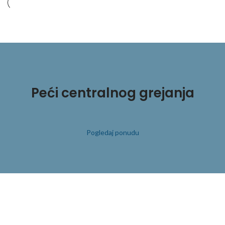
Peći centralnog grejanja
Pogledaj ponudu