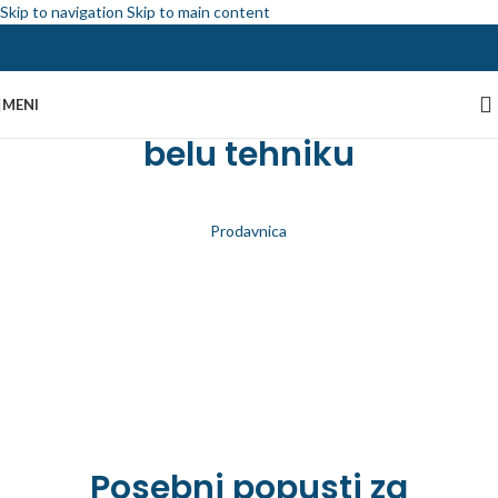
Skip to navigation
Skip to main content
+381 63 503 915
+381 63 503 916
+381 69 503 91 55
Najveća ponuda delova za
MENI
belu tehniku
Prodavnica
Posebni popusti za