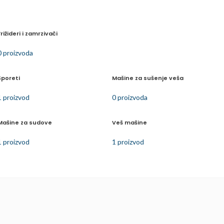
Frižideri i zamrzivači
0 proizvoda
Šporeti
Mašine za sušenje veša
1 proizvod
0 proizvoda
Mašine za sudove
Veš mašine
1 proizvod
1 proizvod