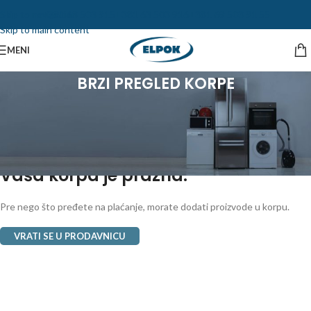
Skip to navigation
+381 63 503 915
+381 63 503 916
+381 69 503 91 55
Skip to main content
MENI
BRZI PREGLED KORPE
Vaša korpa je prazna.
Pre nego što pređete na plaćanje, morate dodati proizvode u korpu.
VRATI SE U PRODAVNICU