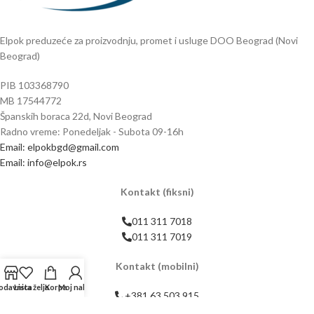
Elpok preduzeće za proizvodnju, promet i usluge DOO Beograd (Novi
Beograd)
PIB 103368790
MB 17544772
Španskih boraca 22d, Novi Beograd
Radno vreme: Ponedeljak - Subota 09-16h
Email: elpokbgd@gmail.com
Email: info@elpok.rs
Kontakt (fiksni)
011 311 7018
011 311 7019
Kontakt (mobilni)
odavnica
Lista želja
Korpa
Moj nalog
+381 63 503 915
+381 63 503 916