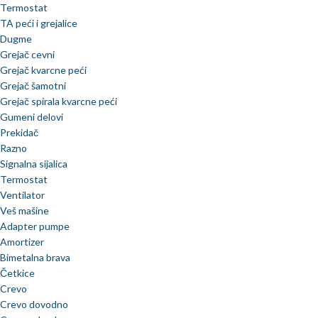
Termostat
TA peći i grejalice
Dugme
Grejač cevni
Grejač kvarcne peći
Grejač šamotni
Grejač spirala kvarcne peći
Gumeni delovi
Prekidač
Razno
Signalna sijalica
Termostat
Ventilator
Veš mašine
Adapter pumpe
Amortizer
Bimetalna brava
Četkice
Crevo
Crevo dovodno