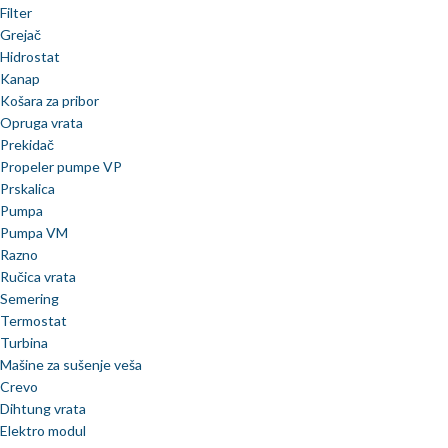
Filter
Grejač
Hidrostat
Kanap
Košara za pribor
Opruga vrata
Prekidač
Propeler pumpe VP
Prskalica
Pumpa
Pumpa VM
Razno
Ručica vrata
Semering
Termostat
Turbina
Mašine za sušenje veša
Crevo
Dihtung vrata
Elektro modul