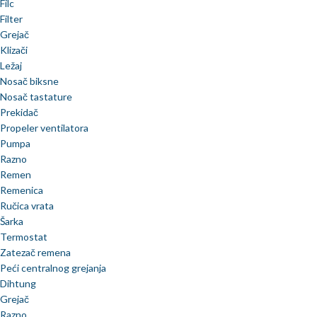
Filc
Filter
Grejač
Klizači
Ležaj
Nosač biksne
Nosač tastature
Prekidač
Propeler ventilatora
Pumpa
Razno
Remen
Remenica
Ručica vrata
Šarka
Termostat
Zatezač remena
Peći centralnog grejanja
Dihtung
Grejač
Razno