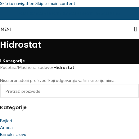
Skip to navigation
Skip to main content
+381 63 503 915
+381 63 503 916
+381 69 503 91 55
MENI
Hidrostat
Kategorije
Početna
/
Mašine za sudove
/
Hidrostat
Nisu pronađeni proizvodi koji odgovaraju vašim kriterijumima.
Kategorije
Bojleri
Anoda
Brinoks crevo