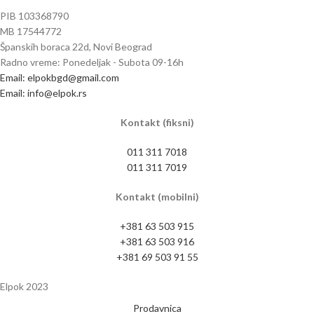
PIB 103368790
MB 17544772
Španskih boraca 22d, Novi Beograd
Radno vreme: Ponedeljak - Subota 09-16h
Email: elpokbgd@gmail.com
Email: info@elpok.rs
Kontakt (fiksni)
011 311 7018
011 311 7019
Kontakt (mobilni)
+381 63 503 915
+381 63 503 916
+381 69 503 91 55
Elpok
2023
Prodavnica