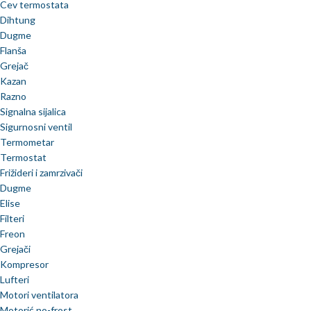
Cev termostata
Dihtung
Dugme
Flanša
Grejač
Kazan
Razno
Signalna sijalica
Sigurnosni ventil
Termometar
Termostat
Frižideri i zamrzivači
Dugme
Elise
Filteri
Freon
Grejači
Kompresor
Lufteri
Motori ventilatora
Motorić no-frost