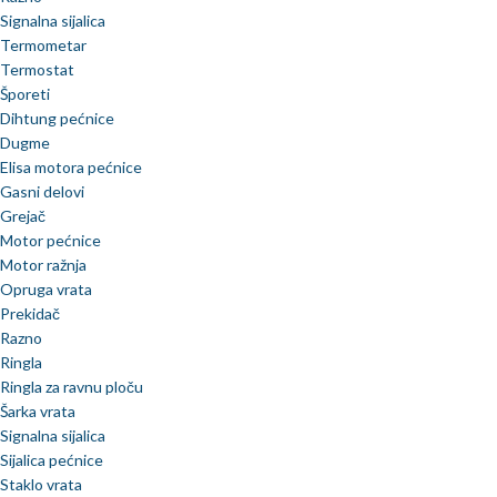
Signalna sijalica
Termometar
Termostat
Šporeti
Dihtung pećnice
Dugme
Elisa motora pećnice
Gasni delovi
Grejač
Motor pećnice
Motor ražnja
Opruga vrata
Prekidač
Razno
Ringla
Ringla za ravnu ploču
Šarka vrata
Signalna sijalica
Sijalica pećnice
Staklo vrata