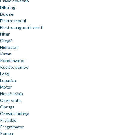
Crevo odvodno
Dihtung
Dugme
Elektro modul
Elektromagnetni ventil
Filter
Grejač
Hidrostat
Kazan
Kondenzator
Kućište pumpe
Ležaj
Lopatica
Motor
Nosač ležaja
Okvir vrata
Opruga
Osovina bubnja
Prekidač
Programator
Pumpa