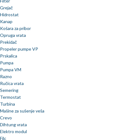
Filter
Grejač
Hidrostat
Kanap
Košara za pribor
Opruga vrata
Prekidač
Propeler pumpe VP
Prskalica
Pumpa
Pumpa VM
Razno
Ručica vrata
Semering
Termostat
Turbina
Mašine za sušenje veša
Crevo
Dihtung vrata
Elektro modul
Filc