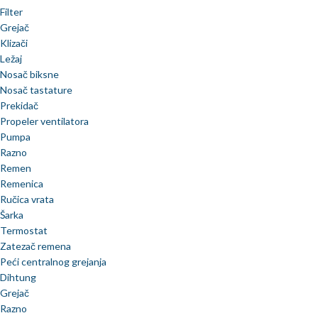
Filter
Grejač
Klizači
Ležaj
Nosač biksne
Nosač tastature
Prekidač
Propeler ventilatora
Pumpa
Razno
Remen
Remenica
Ručica vrata
Šarka
Termostat
Zatezač remena
Peći centralnog grejanja
Dihtung
Grejač
Razno