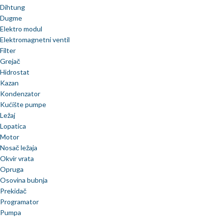
Dihtung
Dugme
Elektro modul
Elektromagnetni ventil
Filter
Grejač
Hidrostat
Kazan
Kondenzator
Kućište pumpe
Ležaj
Lopatica
Motor
Nosač ležaja
Okvir vrata
Opruga
Osovina bubnja
Prekidač
Programator
Pumpa