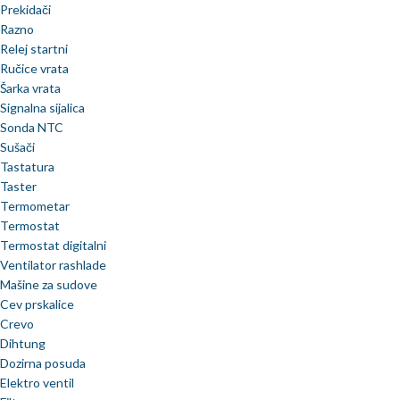
Prekidači
Razno
Relej startni
Ručice vrata
Šarka vrata
Signalna sijalica
Sonda NTC
Sušači
Tastatura
Taster
Termometar
Termostat
Termostat digitalni
Ventilator rashlade
Mašine za sudove
Cev prskalice
Crevo
Dihtung
Dozirna posuda
Elektro ventil