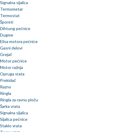
Signalna sijalica
Termometar
Termostat
Šporeti
Dihtung pećnice
Dugme
Elisa motora pećnice
Gasni delovi
Grejač
Motor pećnice
Motor ražnja
Opruga vrata
Prekidač
Razno
Ringla
Ringla za ravnu ploču
Šarka vrata
Signalna sijalica
Sijalica pećnice
Staklo vrata