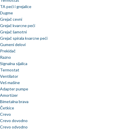
Termostat
TA peći i grejalice
Dugme
Grejač cevni
Grejač kvarcne peći
Grejač šamotni
Grejač spirala kvarcne peći
Gumeni delovi
Prekidač
Razno
Signalna sijalica
Termostat
Ventilator
Veš mašine
Adapter pumpe
Amortizer
Bimetalna brava
Četkice
Crevo
Crevo dovodno
Crevo odvodno