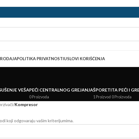
PRODAJA
POLITIKA PRIVATNOSTI
USLOVI KORIŠĆENJA
SUŠENJE VEŠA
PEĆI CENTRALNOG GREJANJA
ŠPORETI
TA PEĆI I GR
0 Proizvoda
1 Proizvod
0 Proizvoda
mrzivači
/
Kompresor
di koji odgovaraju vašim kriterijumima.