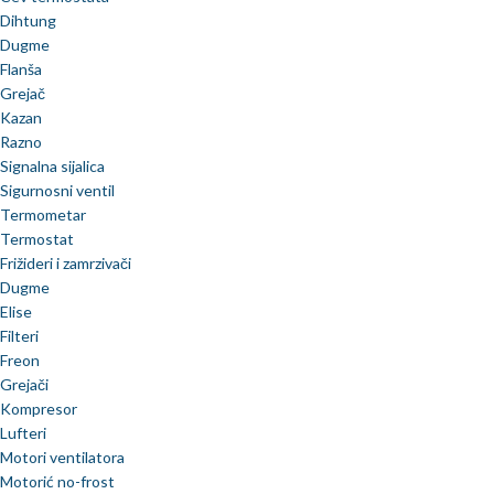
Dihtung
Dugme
Flanša
Grejač
Kazan
Razno
Signalna sijalica
Sigurnosni ventil
Termometar
Termostat
Frižideri i zamrzivači
Dugme
Elise
Filteri
Freon
Grejači
Kompresor
Lufteri
Motori ventilatora
Motorić no-frost