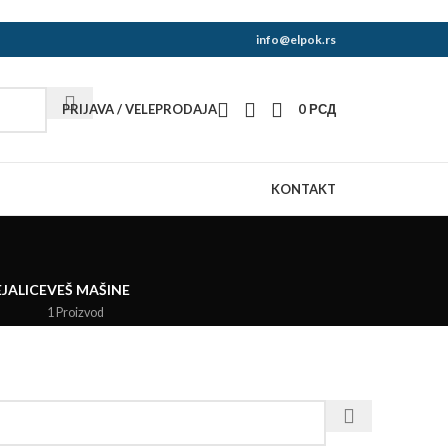
info@elpok.rs
PRIJAVA / VELEPRODAJA
0
РСД
KONTAKT
EJALICE
VEŠ MAŠINE
1 Proizvod