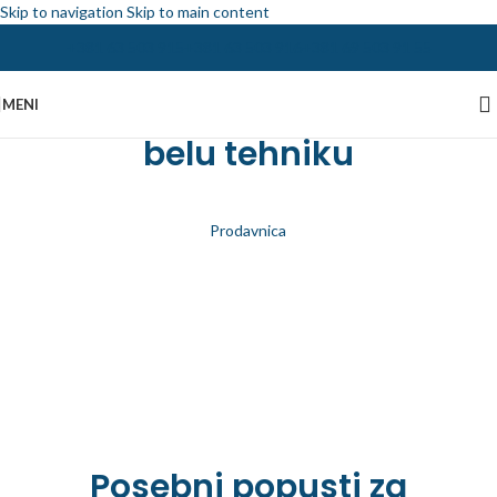
Skip to navigation
Skip to main content
+381 63 503 915
+381 63 503 916
+381 69 503 91 55
Najveća ponuda delova za
MENI
belu tehniku
Prodavnica
Posebni popusti za