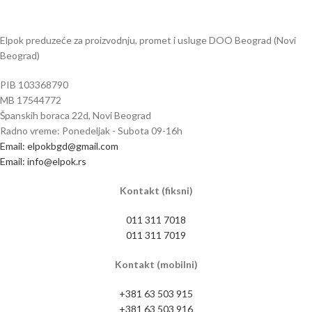
Elpok preduzeće za proizvodnju, promet i usluge DOO Beograd (Novi
Beograd)
PIB 103368790
MB 17544772
Španskih boraca 22d, Novi Beograd
Radno vreme: Ponedeljak - Subota 09-16h
Email: elpokbgd@gmail.com
Email: info@elpok.rs
Kontakt (fiksni)
011 311 7018
011 311 7019
Kontakt (mobilni)
+381 63 503 915
+381 63 503 916