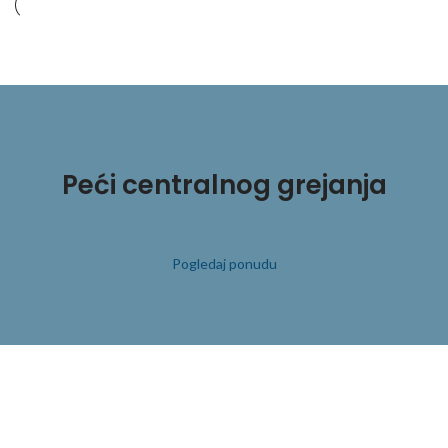
Peći centralnog grejanja
Pogledaj ponudu