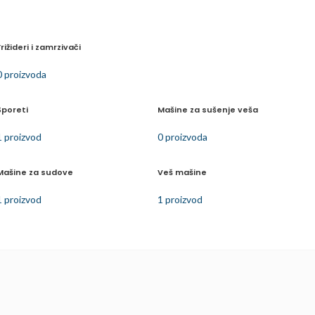
Frižideri i zamrzivači
0 proizvoda
Šporeti
Mašine za sušenje veša
1 proizvod
0 proizvoda
Mašine za sudove
Veš mašine
1 proizvod
1 proizvod