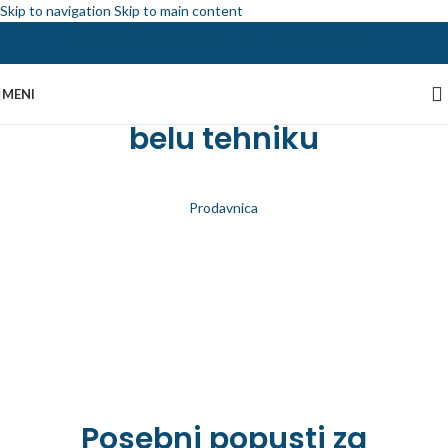
Skip to navigation
Skip to main content
+381 63 503 915
+381 63 503 916
+381 69 503 91 55
Najveća ponuda delova za
MENI
belu tehniku
Prodavnica
Posebni popusti za