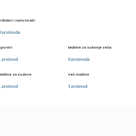
Frižideri i zamrzivači
0 proizvoda
Šporeti
Mašine za sušenje veša
1 proizvod
0 proizvoda
Mašine za sudove
Veš mašine
1 proizvod
1 proizvod