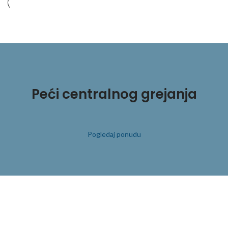
Peći centralnog grejanja
Pogledaj ponudu