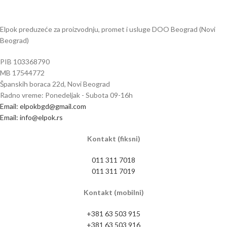
Elpok preduzeće za proizvodnju, promet i usluge DOO Beograd (Novi
Beograd)
PIB 103368790
MB 17544772
Španskih boraca 22d, Novi Beograd
Radno vreme: Ponedeljak - Subota 09-16h
Email: elpokbgd@gmail.com
Email: info@elpok.rs
Kontakt (fiksni)
011 311 7018
011 311 7019
Kontakt (mobilni)
+381 63 503 915
+381 63 503 916